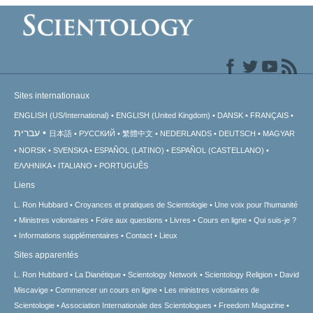
Sites internationaux
ENGLISH (US/International)
ENGLISH (United Kingdom)
DANSK
FRANÇAIS
עברית
日本語
РУССКИЙ
繁體中文
NEDERLANDS
DEUTSCH
MAGYAR
NORSK
SVENSKA
ESPAÑOL (LATINO)
ESPAÑOL (CASTELLANO)
ΕΛΛΗΝΙΚA
ITALIANO
PORTUGUÊS
Liens
L. Ron Hubbard
Croyances et pratiques de Scientologie
Une voix pour l’humanité
Ministres volontaires
Foire aux questions
Livres
Cours en ligne
Qui suis-je ?
Informations supplémentaires
Contact
Lieux
Sites apparentés
L. Ron Hubbard
La Dianétique
Scientology Network
Scientology Religion
David
Miscavige
Commencer un cours en ligne
Les ministres volontaires de
Scientologie
Association Internationale des Scientologues
Freedom Magazine