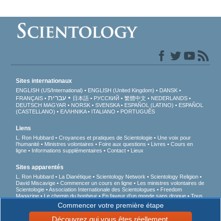
Sites internationaux
ENGLISH (US/International)
ENGLISH (United Kingdom)
DANSK
עברית
FRANÇAIS
日本語
РУССКИЙ
繁體中文
NEDERLANDS
DEUTSCH
MAGYAR
NORSK
SVENSKA
ESPAÑOL (LATINO)
ESPAÑOL
(CASTELLANO)
ΕΛΛΗΝΙΚA
ITALIANO
PORTUGUÊS
Liens
L. Ron Hubbard
Croyances et pratiques de Scientologie
Une voix pour
l’humanité
Ministres volontaires
Foire aux questions
Livres
Cours en
ligne
Informations supplémentaires
Contact
Lieux
Sites apparentés
L. Ron Hubbard
La Dianétique
Scientology Network
Scientology Religion
David Miscavige
Commencer un cours en ligne
Les ministres volontaires de
Scientologie
Association Internationale des Scientologues
Freedom
Magazine
Le chemin du bonheur
En faveur d’un monde sans drogue
Tous
unis pour les droits de l’Homme
Des jeunes pour les droits de l’Homme
Commencer votre première étape
Commission des Citoyens pour les Droits de l’Homme
Découvrez qui vous êtes réellement.