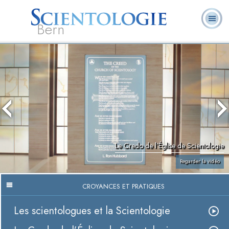
Bern
Qu’est-ce que la
Ministres
Foire aux
L. Ron Hubbard
Livres
Scientologie ?
volontaires
questions
Le Credo de l’Église de Scientologie
Regarder la vidéo
CROYANCES ET PRATIQUES
Les scientologues et la Scientologie