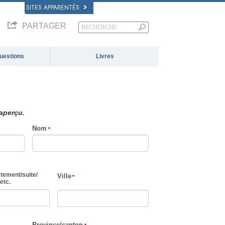
SITES APPARENTÉS
PARTAGER
questions
Livres
 aperçu.
Nom
tement
/
suite
/
Ville
etc.
Province/canton