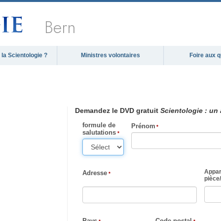
Bern
la Scientologie ?
Ministres volontaires
Foire aux 
Demandez le DVD gratuit
Scientologie : un
formule de
Prénom
salutations
Appar
Adresse
pièce
/
Pays
Code postal