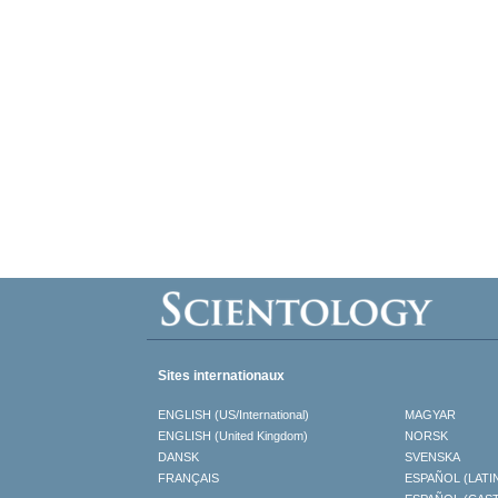
Sites internationaux
ENGLISH (US/International)
MAGYAR
ENGLISH (United Kingdom)
NORSK
DANSK
SVENSKA
FRANÇAIS
ESPAÑOL (LATI