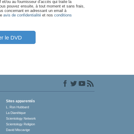
if et/ou au fournisseur d’accès qui traite la
us pouvez ensuite, à tout moment et sans frais,
ous concernant en adressant un email à
re
avis de confidentialité
et nos
conditions
r le DVD
Sites apparentés
L. Ron Hubbard
La Dianétique
Scientology Network
Scientology Religion
David Miscavige