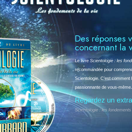
Des réponses v
concernant la v
Le livre
Scientologie : les fon
recommandée pour comprendre 
Scientologie. C’est comment l
passionnante de vous-même.
Regardez un extrai
Scientologie : les fondements 