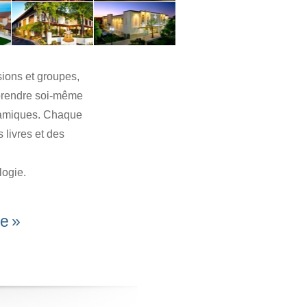
sions et groupes,
mprendre soi-même
ynamiques. Chaque
 livres et des
logie.
he »