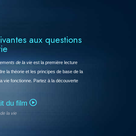
ivantes aux questions
ie
dements de la vie
est la première lecture
la théorie et les principes de base de la
a vie fonctionne. Partez à la découverte
t du film
de la vie