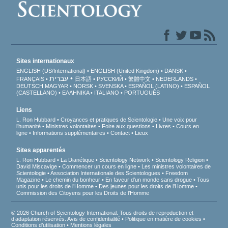
Sites internationaux
ENGLISH (US/International)
ENGLISH (United Kingdom)
DANSK
עברית
FRANÇAIS
日本語
РУССКИЙ
繁體中文
NEDERLANDS
DEUTSCH
MAGYAR
NORSK
SVENSKA
ESPAÑOL (LATINO)
ESPAÑOL
(CASTELLANO)
ΕΛΛΗΝΙΚA
ITALIANO
PORTUGUÊS
Liens
L. Ron Hubbard
Croyances et pratiques de Scientologie
Une voix pour
l’humanité
Ministres volontaires
Foire aux questions
Livres
Cours en
ligne
Informations supplémentaires
Contact
Lieux
Sites apparentés
L. Ron Hubbard
La Dianétique
Scientology Network
Scientology Religion
David Miscavige
Commencer un cours en ligne
Les ministres volontaires de
Scientologie
Association Internationale des Scientologues
Freedom
Magazine
Le chemin du bonheur
En faveur d’un monde sans drogue
Tous
unis pour les droits de l’Homme
Des jeunes pour les droits de l’Homme
Commission des Citoyens pour les Droits de l’Homme
© 2026 Church of Scientology International. Tous droits de reproduction et
d’adaptation réservés.
Avis de confidentialité
•
Politique en matière de cookies
•
Conditions d’utilisation
•
Mentions légales