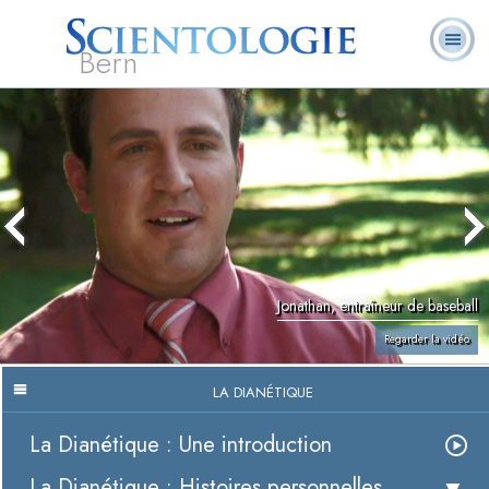
Bern
Qu’est-ce que la
Ministres
Foire aux
L. Ron Hubbard
Livres
Scientologie ?
volontaires
questions
Jonathan, entraîneur de baseball
Regarder la vidéo
LA DIANÉTIQUE
La Dianétique : Une introduction
La Dianétique : Histoires personnelles