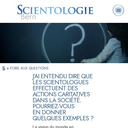
Bern
Qu’est-ce que la
Ministres
Foire aux
L. Ron Hubbard
Livres
Scientologie ?
volontaires
questions
»
FOIRE AUX QUESTIONS
J’AI ENTENDU DIRE QUE
LES SCIENTOLOGUES
EFFECTUENT DES
ACTIONS CARITATIVES
DANS LA SOCIÉTÉ.
POURRIEZ-VOUS
EN DONNER
QUELQUES EXEMPLES ?
La vision du monde en