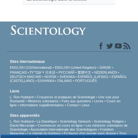
Sites internationaux
ENGLISH (US/International)
ENGLISH (United Kingdom)
DANSK
עברית
FRANÇAIS
日本語
РУССКИЙ
繁體中文
NEDERLANDS
DEUTSCH
MAGYAR
NORSK
SVENSKA
ESPAÑOL (LATINO)
ESPAÑOL
(CASTELLANO)
ΕΛΛΗΝΙΚA
ITALIANO
PORTUGUÊS
Liens
L. Ron Hubbard
Croyances et pratiques de Scientologie
Une voix pour
l’humanité
Ministres volontaires
Foire aux questions
Livres
Cours en
ligne
Informations supplémentaires
Contact
Lieux
Sites apparentés
L. Ron Hubbard
La Dianétique
Scientology Network
Scientology Religion
David Miscavige
Commencer un cours en ligne
Les ministres volontaires de
Scientologie
Association Internationale des Scientologues
Freedom
Magazine
Le chemin du bonheur
En faveur d’un monde sans drogue
Tous
unis pour les droits de l’Homme
Des jeunes pour les droits de l’Homme