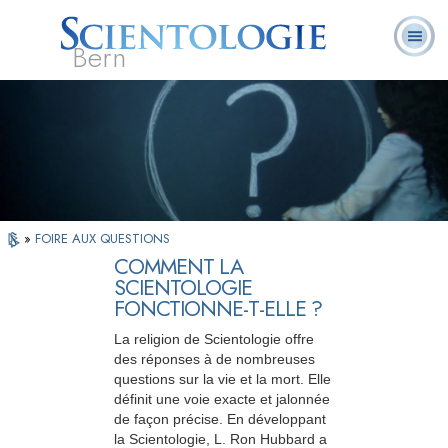
Bern
Qu’est-ce que la
Ministres
Foire aux
L. Ron Hubbard
Livres
Scientologie ?
volontaires
questions
»
FOIRE AUX QUESTIONS
COMMENT LA
SCIENTOLOGIE
FONCTIONNE-T-ELLE ?
La religion de Scientologie offre
des réponses à de nombreuses
questions sur la vie et la mort. Elle
définit une voie exacte et jalonnée
de façon précise. En développant
la Scientologie, L. Ron Hubbard a