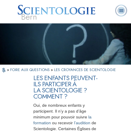
Bern
Qu’est-ce que la
Ministres
Foire aux
L. Ron Hubbard
Livres
Scientologie ?
volontaires
questions
»
FOIRE AUX QUESTIONS
»
LES CROYANCES DE SCIENTOLOGIE
LES ENFANTS PEUVENT-
ILS PARTICIPER À
LA SCIENTOLOGIE ?
COMMENT ?
Oui, de nombreux enfants y
participent. Il n’y a pas d’âge
minimum pour pouvoir suivre
la
formation
ou recevoir
l’audition
de
Scientologie. Certaines Églises de